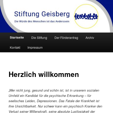
Zum
Die Würde des Menschen ist das Anderssein
Inhalt
wechseln
Stiftung Geisberg
Hauptmenü
Startseite
Die Stiftung
Der Förderantrag
Archiv
Kontakt
Impressum
Herzlich willkommen
„Wer nicht jung, gesund und schön ist, ist in unserem sozialen
Umfeld ein Kandidat für die psychische Erkrankung – für
seelisches Leiden, Depressionen. Das Fatale der Krankheit ist
ihre Unsichtbarkeit. Nur schwer kann ein psychisch Kranker den
Verlust seiner Willenskraft, seine absolute Lustlosigkeit der